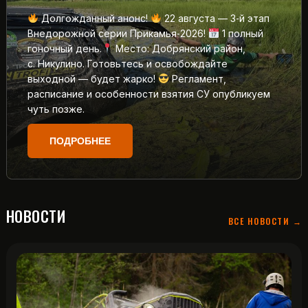
Долгожданный анонс!
22 августа — 3‑й этап
Внедорожной серии Прикамья‑2026!
1 полный
гоночный день.
Место: Добрянский район,
с. Никулино. Готовьтесь и освобождайте
выходной — будет жарко!
Регламент,
расписание и особенности взятия СУ опубликуем
чуть позже.
ПОДРОБНЕЕ
НОВОСТИ
ВСЕ НОВОСТИ →