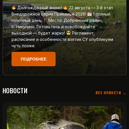
Долгожданный анонс!
22 августа — 3‑й этап
Внедорожной серии Прикамья‑2026!
1 полный
гоночный день.
Место: Добрянский район,
с. Никулино. Готовьтесь и освобождайте
выходной — будет жарко!
Регламент,
расписание и особенности взятия СУ опубликуем
чуть позже.
ПОДРОБНЕЕ
НОВОСТИ
ВСЕ НОВОСТИ →