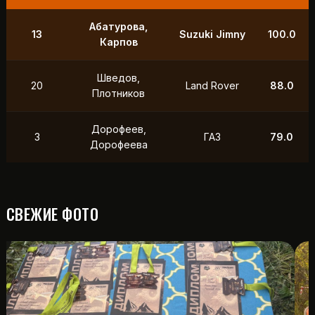
9
Маслов, Ходько
УАЗ
250.0
Чистяков,
21
УАЗ
211.0
Петухов
Охотников,
12
Toyota
118.5
Фердман
15
Ушаков, Попов
УАЗ
88.0
СВЕЖИЕ ФОТО