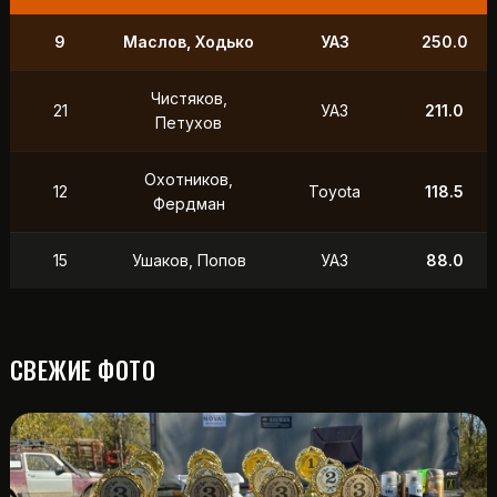
9
Маслов, Ходько
УАЗ
250.0
Чистяков,
21
УАЗ
211.0
Петухов
Охотников,
12
Toyota
118.5
Фердман
15
Ушаков, Попов
УАЗ
88.0
СВЕЖИЕ ФОТО