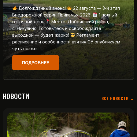
Долгожданный анонс!
22 августа — 3‑й этап
Внедорожной серии Прикамья‑2026!
1 полный
гоночный день.
Место: Добрянский район,
с. Никулино. Готовьтесь и освобождайте
выходной — будет жарко!
Регламент,
расписание и особенности взятия СУ опубликуем
чуть позже.
ПОДРОБНЕЕ
НОВОСТИ
ВСЕ НОВОСТИ →