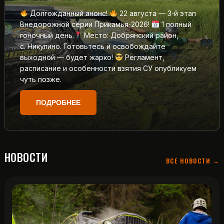
Долгожданный анонс!
22 августа — 3‑й этап
Внедорожной серии Прикамья‑2026!
1 полный
гоночный день.
Место: Добрянский район,
с. Никулино. Готовьтесь и освобождайте
выходной — будет жарко!
Регламент,
расписание и особенности взятия СУ опубликуем
чуть позже.
ПОДРОБНЕЕ
НОВОСТИ
ВСЕ НОВОСТИ →