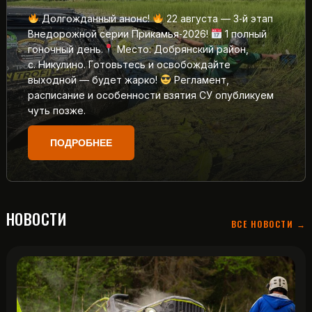
Долгожданный анонс!
22 августа — 3‑й этап
Внедорожной серии Прикамья‑2026!
1 полный
гоночный день.
Место: Добрянский район,
с. Никулино. Готовьтесь и освобождайте
выходной — будет жарко!
Регламент,
расписание и особенности взятия СУ опубликуем
чуть позже.
ПОДРОБНЕЕ
НОВОСТИ
ВСЕ НОВОСТИ →