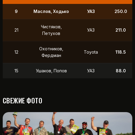
Лапшин,
7
УАЗ
150.0
Треногин
43
Ташнинов, Минеев
Нива
132.0
Шведов,
20
Land Rover
118.5
Плотников
Уфимцева,
11
УАЗ
100.0
Кривощеков
СВЕЖИЕ ФОТО