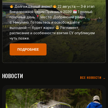
Долгожданный анонс!
22 августа — 3‑й этап
Внедорожной серии Прикамья‑2026!
1 полный
гоночный день.
Место: Добрянский район,
с. Никулино. Готовьтесь и освобождайте
выходной — будет жарко!
Регламент,
расписание и особенности взятия СУ опубликуем
чуть позже.
ПОДРОБНЕЕ
НОВОСТИ
ВСЕ НОВОСТИ →