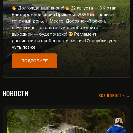
Долгожданный анонс!
22 августа — 3‑й этап
Внедорожной серии Прикамья‑2026!
1 полный
гоночный день.
Место: Добрянский район,
с. Никулино. Готовьтесь и освобождайте
выходной — будет жарко!
Регламент,
расписание и особенности взятия СУ опубликуем
чуть позже.
ПОДРОБНЕЕ
НОВОСТИ
ВСЕ НОВОСТИ →