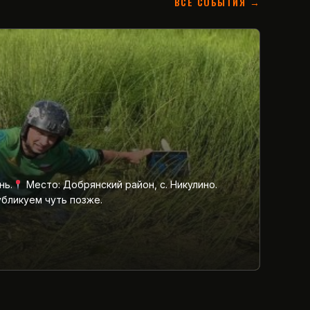
ВСЕ СОБЫТИЯ →
нь.
Место: Добрянский район, с. Никулино.
убликуем чуть позже.