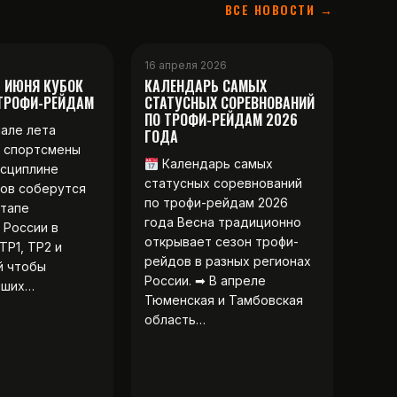
ВСЕ НОВОСТИ →
16 апреля 2026
2 ИЮНЯ КУБОК
КАЛЕНДАРЬ САМЫХ
 ТРОФИ-РЕЙДАМ
СТАТУСНЫХ СОРЕВНОВАНИЙ
ПО ТРОФИ-РЕЙДАМ 2026
чале лета
ГОДА
 спортсмены
Календарь самых
исциплине
статусных соревнований
ов соберутся
по трофи-рейдам 2026
этапе
года Весна традиционно
 России в
открывает сезон трофи-
ТР1, ТР2 и
рейдов в разных регионах
й чтобы
России. ➡ В апреле
чших…
Тюменская и Тамбовская
область…