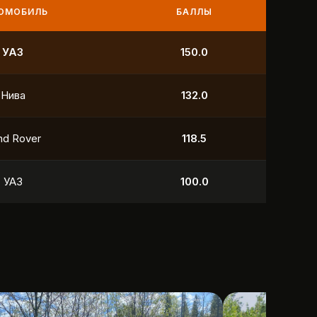
МОБИЛЬ
БАЛЛЫ
ива
250.0
АЗ
132.0
yota
118.5
yota
106.5