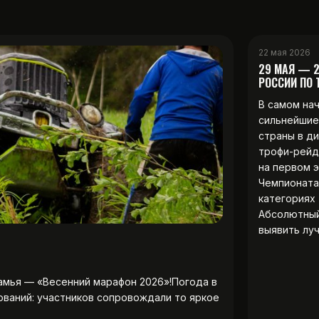
22 мая 2026
29 МАЯ — 
РОССИИ ПО
В самом на
сильнейшие
страны в д
трофи-рейд
на первом 
Чемпионата
категориях 
Абсолютны
выявить лу
амья — «Весенний марафон 2026»!Погода в
ований: участников сопровождали то яркое