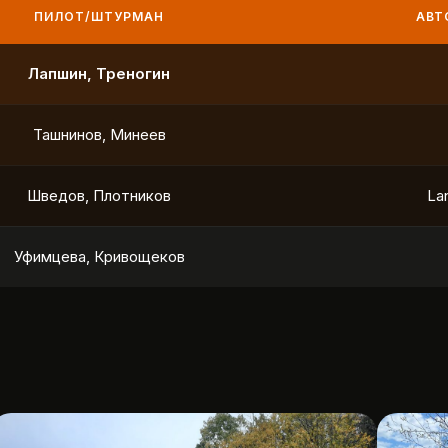
ПИЛОТ/ШТУРМАН
АВТО
Качайло, Белкин
Н
Ахмаров, Кудымов
У
Широков, Капленко
To
Смыслов, Тютиков
To