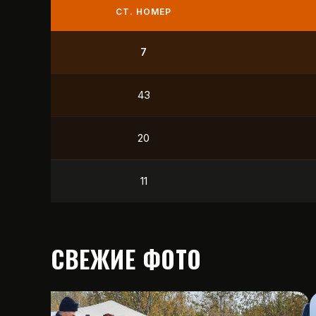
СТ. НОМЕР
222
6
37
26
СВЕЖИЕ ФОТО