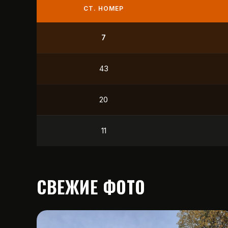
СТ. НОМЕР
222
6
37
26
СВЕЖИЕ ФОТО