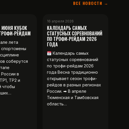
ВСЕ НОВОСТИ →
16 апреля 2026
2 ИЮНЯ КУБОК
КАЛЕНДАРЬ САМЫХ
 ТРОФИ-РЕЙДАМ
СТАТУСНЫХ СОРЕВНОВАНИЙ
ПО ТРОФИ-РЕЙДАМ 2026
чале лета
ГОДА
 спортсмены
Календарь самых
исциплине
статусных соревнований
ов соберутся
по трофи-рейдам 2026
этапе
года Весна традиционно
 России в
открывает сезон трофи-
ТР1, ТР2 и
рейдов в разных регионах
й чтобы
России. ➡ В апреле
чших…
Тюменская и Тамбовская
область…