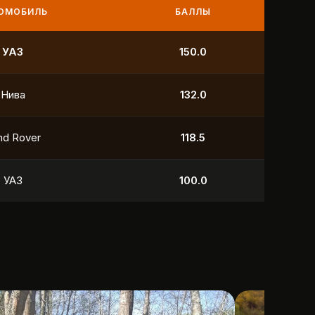
МОБИЛЬ
БАЛЛЫ
ива
250.0
АЗ
132.0
yota
118.5
yota
106.5