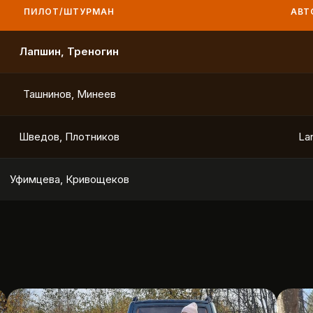
ПИЛОТ/ШТУРМАН
АВТО
Качайло, Белкин
Н
Ахмаров, Кудымов
У
Широков, Капленко
To
Смыслов, Тютиков
To