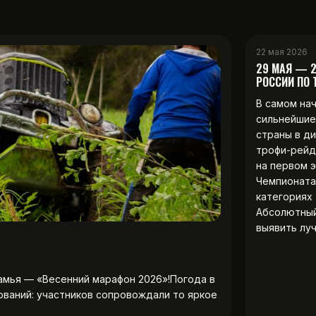
22 мая 2026
29 МАЯ — 
РОССИИ ПО
В самом на
сильнейшие
страны в д
трофи-рейд
на первом 
Чемпионата
категориях 
Абсолютны
выявить лу
амья — «Весенний марафон 2026»!Погода в
ований: участников сопровождали то яркое