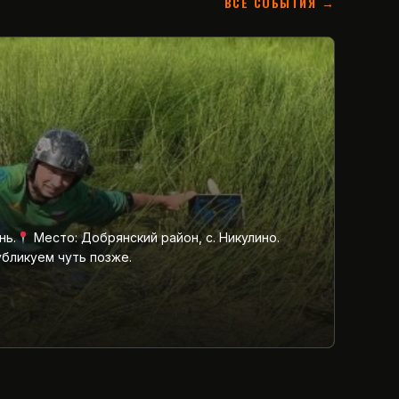
ВСЕ СОБЫТИЯ →
нь.
Место: Добрянский район, с. Никулино.
убликуем чуть позже.