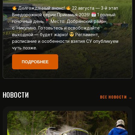
Долгожданный анонс!
22 августа — 3‑й этап
Внедорожной серии Прикамья‑2026!
1 полный
гоночный день.
Место: Добрянский район,
с. Никулино. Готовьтесь и освобождайте
выходной — будет жарко!
Регламент,
расписание и особенности взятия СУ опубликуем
чуть позже.
ПОДРОБНЕЕ
НОВОСТИ
ВСЕ НОВОСТИ →