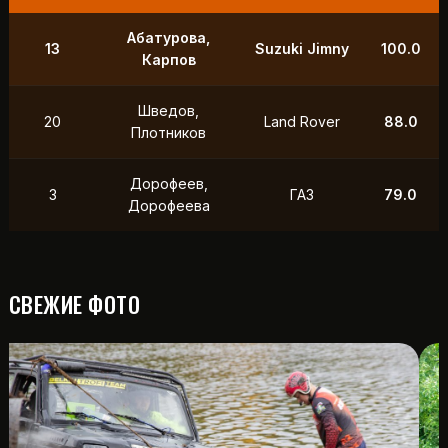
9
Маслов, Ходько
УАЗ
250.0
Чистяков,
21
УАЗ
211.0
Петухов
Охотников,
12
Toyota
118.5
Фердман
15
Ушаков, Попов
УАЗ
88.0
СВЕЖИЕ ФОТО