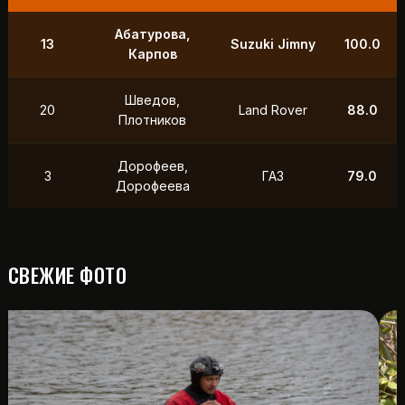
9
Маслов, Ходько
УАЗ
250.0
Чистяков,
21
УАЗ
211.0
Петухов
Охотников,
12
Toyota
118.5
Фердман
15
Ушаков, Попов
УАЗ
88.0
СВЕЖИЕ ФОТО