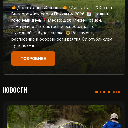
Долгожданный анонс!
22 августа — 3‑й этап
Внедорожной серии Прикамья‑2026!
1 полный
гоночный день.
Место: Добрянский район,
с. Никулино. Готовьтесь и освобождайте
выходной — будет жарко!
Регламент,
расписание и особенности взятия СУ опубликуем
чуть позже.
ПОДРОБНЕЕ
НОВОСТИ
ВСЕ НОВОСТИ →