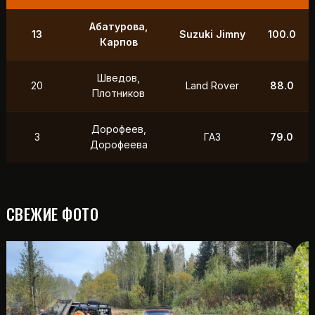
9
Маслов, Ходько
УАЗ
250.0
Чистяков,
21
УАЗ
211.0
Петухов
Охотников,
12
Toyota
118.5
Фердман
15
Ушаков, Попов
УАЗ
88.0
СВЕЖИЕ ФОТО