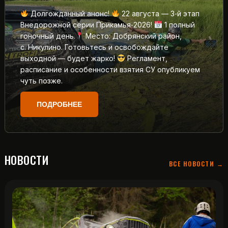
Долгожданный анонс!
22 августа — 3‑й этап
Внедорожной серии Прикамья‑2026!
1 полный
гоночный день.
Место: Добрянский район,
с. Никулино. Готовьтесь и освобождайте
выходной — будет жарко!
Регламент,
расписание и особенности взятия СУ опубликуем
чуть позже.
ПОДРОБНЕЕ
НОВОСТИ
ВСЕ НОВОСТИ →