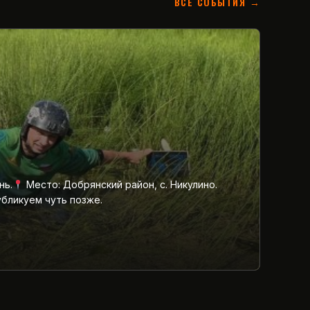
ВСЕ СОБЫТИЯ →
нь.
Место: Добрянский район, с. Никулино.
убликуем чуть позже.