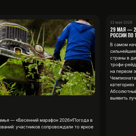
22 мая 2026
29 МАЯ — 
РОССИИ ПО
В самом на
сильнейшие
страны в д
трофи-рейд
на первом 
Чемпионата
категориях 
Абсолютны
выявить лу
амья — «Весенний марафон 2026»!Погода в
ований: участников сопровождали то яркое