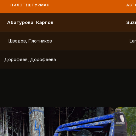
ПИЛОТ/ШТУРМАН
АВТО
Маслов, Ходько
Чистяков, Петухов
Охотников, Фердман
To
Ушаков, Попов