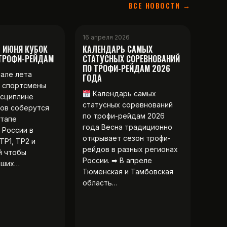
ВСЕ НОВОСТИ →
16 апреля 2026
2 ИЮНЯ КУБОК
КАЛЕНДАРЬ САМЫХ
 ТРОФИ-РЕЙДАМ
СТАТУСНЫХ СОРЕВНОВАНИЙ
ПО ТРОФИ-РЕЙДАМ 2026
чале лета
ГОДА
 спортсмены
Календарь самых
исциплине
статусных соревнований
ов соберутся
по трофи-рейдам 2026
этапе
года Весна традиционно
 России в
открывает сезон трофи-
ТР1, ТР2 и
рейдов в разных регионах
й чтобы
России. ➡ В апреле
чших…
Тюменская и Тамбовская
область…