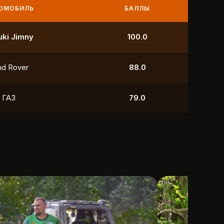
МОБИЛЬ
БАЛЛЫ
УАЗ
250.0
УАЗ
211.0
yota
118.5
УАЗ
88.0