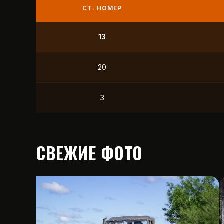
СТ. НОМЕР
9
21
12
15
СВЕЖИЕ ФОТО