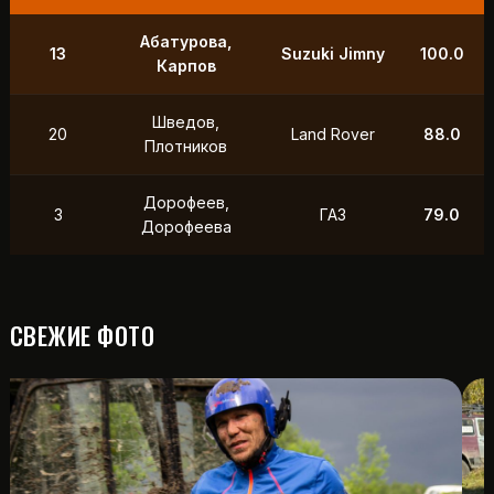
9
Маслов, Ходько
УАЗ
250.0
Чистяков,
21
УАЗ
211.0
Петухов
Охотников,
12
Toyota
118.5
Фердман
15
Ушаков, Попов
УАЗ
88.0
СВЕЖИЕ ФОТО