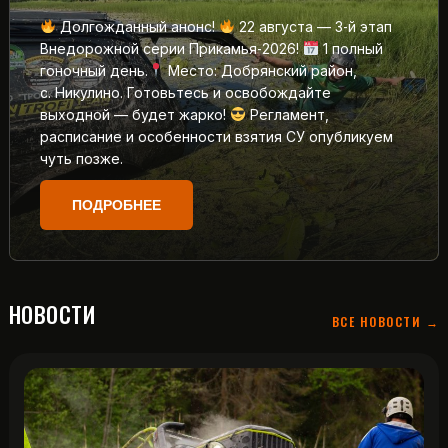
Долгожданный анонс!
22 августа — 3‑й этап
Внедорожной серии Прикамья‑2026!
1 полный
гоночный день.
Место: Добрянский район,
с. Никулино. Готовьтесь и освобождайте
выходной — будет жарко!
Регламент,
расписание и особенности взятия СУ опубликуем
чуть позже.
ПОДРОБНЕЕ
НОВОСТИ
ВСЕ НОВОСТИ →