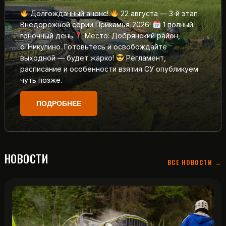
Долгожданный анонс!
22 августа — 3‑й этап
Внедорожной серии Прикамья‑2026!
1 полный
гоночный день.
Место: Добрянский район,
с. Никулино. Готовьтесь и освобождайте
выходной — будет жарко!
Регламент,
расписание и особенности взятия СУ опубликуем
чуть позже.
ПОДРОБНЕЕ
НОВОСТИ
ВСЕ НОВОСТИ →