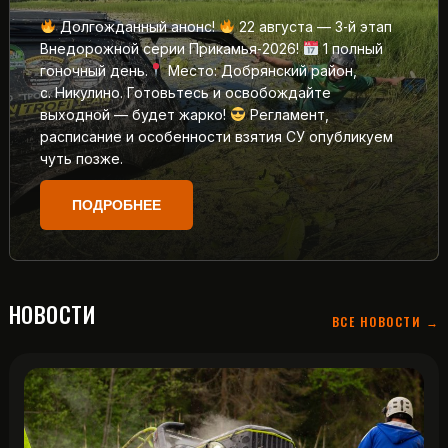
Долгожданный анонс!
22 августа — 3‑й этап
Внедорожной серии Прикамья‑2026!
1 полный
гоночный день.
Место: Добрянский район,
с. Никулино. Готовьтесь и освобождайте
выходной — будет жарко!
Регламент,
расписание и особенности взятия СУ опубликуем
чуть позже.
ПОДРОБНЕЕ
НОВОСТИ
ВСЕ НОВОСТИ →