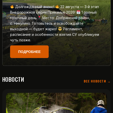
Долгожданный анонс!
22 августа — 3‑й этап
Внедорожной серии Прикамья‑2026!
1 полный
гоночный день.
Место: Добрянский район,
с. Никулино. Готовьтесь и освобождайте
выходной — будет жарко!
Регламент,
расписание и особенности взятия СУ опубликуем
чуть позже.
ПОДРОБНЕЕ
НОВОСТИ
ВСЕ НОВОСТИ →