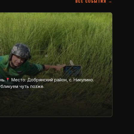
ВСЕ СОБЫТИЯ →
нь.
Место: Добрянский район, с. Никулино.
убликуем чуть позже.