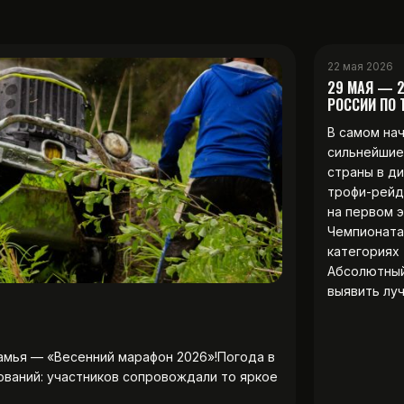
22 мая 2026
29 МАЯ — 
РОССИИ ПО
В самом на
сильнейшие
страны в д
трофи-рейд
на первом 
Чемпионата
категориях 
Абсолютны
выявить лу
амья — «Весенний марафон 2026»!Погода в
ований: участников сопровождали то яркое