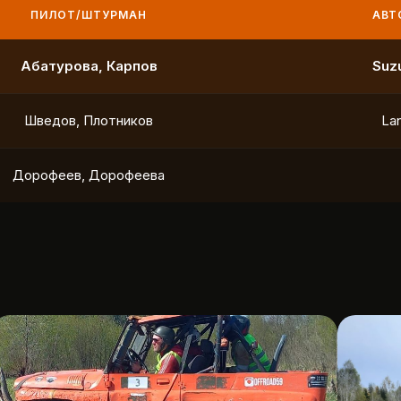
ПИЛОТ/ШТУРМАН
АВТО
Маслов, Ходько
Чистяков, Петухов
Охотников, Фердман
To
Ушаков, Попов