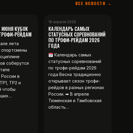
ВСЕ НОВОСТИ →
16 апреля 2026
2 ИЮНЯ КУБОК
КАЛЕНДАРЬ САМЫХ
 ТРОФИ-РЕЙДАМ
СТАТУСНЫХ СОРЕВНОВАНИЙ
ПО ТРОФИ-РЕЙДАМ 2026
чале лета
ГОДА
 спортсмены
Календарь самых
исциплине
статусных соревнований
ов соберутся
по трофи-рейдам 2026
этапе
года Весна традиционно
 России в
открывает сезон трофи-
ТР1, ТР2 и
рейдов в разных регионах
й чтобы
России. ➡ В апреле
чших…
Тюменская и Тамбовская
область…