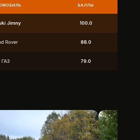
МОБИЛЬ
БАЛЛЫ
УАЗ
250.0
УАЗ
211.0
yota
118.5
УАЗ
88.0