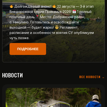
Долгожданный анонс!
22 августа — 3‑й этап
Внедорожной серии Прикамья‑2026!
1 полный
гоночный день.
Место: Добрянский район,
с. Никулино. Готовьтесь и освобождайте
выходной — будет жарко!
Регламент,
расписание и особенности взятия СУ опубликуем
чуть позже.
ПОДРОБНЕЕ
НОВОСТИ
ВСЕ НОВОСТИ →