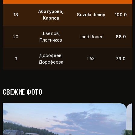
9
Маслов, Ходько
УАЗ
250.0
Чистяков,
21
УАЗ
211.0
Петухов
Охотников,
12
Toyota
118.5
Фердман
15
Ушаков, Попов
УАЗ
88.0
СВЕЖИЕ ФОТО