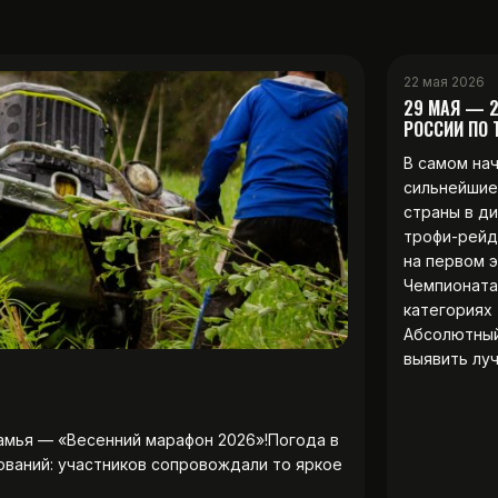
22 мая 2026
29 МАЯ — 
РОССИИ ПО
В самом на
сильнейшие
страны в д
трофи-рейд
на первом 
Чемпионата
категориях 
Абсолютны
выявить лу
амья — «Весенний марафон 2026»!Погода в
ований: участников сопровождали то яркое