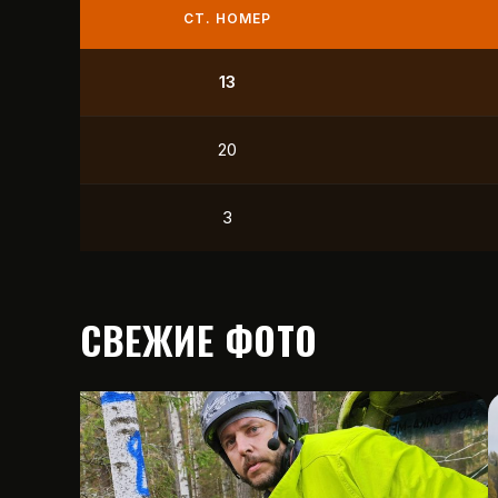
СТ. НОМЕР
9
21
12
15
СВЕЖИЕ ФОТО