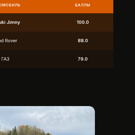
МОБИЛЬ
БАЛЛЫ
УАЗ
250.0
УАЗ
211.0
yota
118.5
УАЗ
88.0