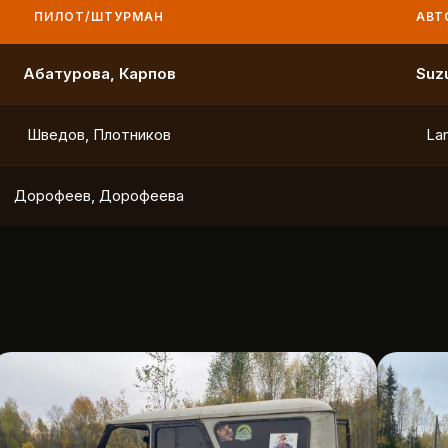
ПИЛОТ/ШТУРМАН
АВТО
Маслов, Ходько
Чистяков, Петухов
Охотников, Фердман
To
Ушаков, Попов