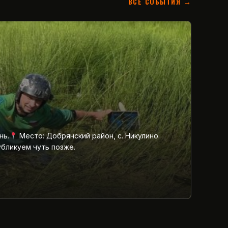
ВСЕ СОБЫТИЯ →
нь.
Место: Добрянский район, с. Никулино.
убликуем чуть позже.