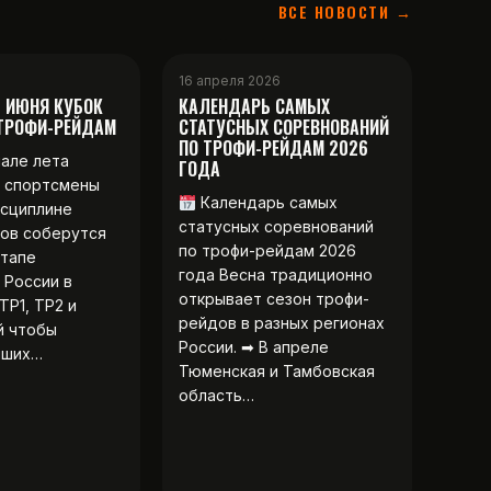
ВСЕ НОВОСТИ →
16 апреля 2026
2 ИЮНЯ КУБОК
КАЛЕНДАРЬ САМЫХ
 ТРОФИ-РЕЙДАМ
СТАТУСНЫХ СОРЕВНОВАНИЙ
ПО ТРОФИ-РЕЙДАМ 2026
чале лета
ГОДА
 спортсмены
Календарь самых
исциплине
статусных соревнований
ов соберутся
по трофи-рейдам 2026
этапе
года Весна традиционно
 России в
открывает сезон трофи-
ТР1, ТР2 и
рейдов в разных регионах
й чтобы
России. ➡ В апреле
чших…
Тюменская и Тамбовская
область…