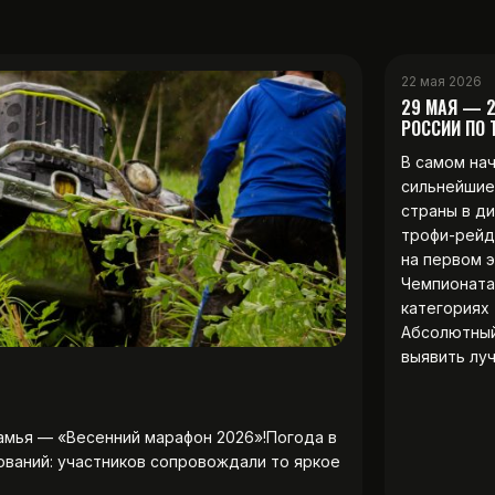
22 мая 2026
29 МАЯ — 
РОССИИ ПО
В самом на
сильнейшие
страны в д
трофи-рейд
на первом 
Чемпионата
категориях 
Абсолютны
выявить лу
амья — «Весенний марафон 2026»!Погода в
ований: участников сопровождали то яркое