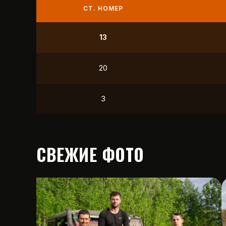
СТ. НОМЕР
9
21
12
15
СВЕЖИЕ ФОТО