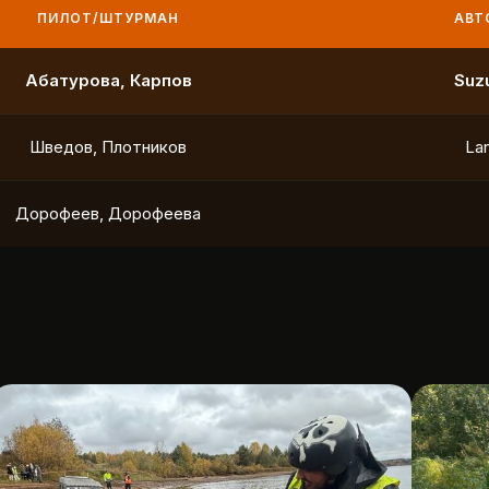
ПИЛОТ/ШТУРМАН
АВТО
Маслов, Ходько
Чистяков, Петухов
Охотников, Фердман
To
Ушаков, Попов