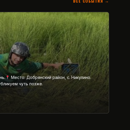
ВСЕ СОБЫТИЯ →
нь.
Место: Добрянский район, с. Никулино.
убликуем чуть позже.