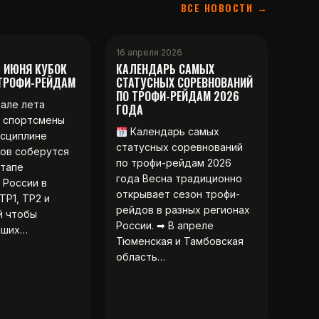
ВСЕ НОВОСТИ →
16 апреля 2026
2 ИЮНЯ КУБОК
КАЛЕНДАРЬ САМЫХ
 ТРОФИ-РЕЙДАМ
СТАТУСНЫХ СОРЕВНОВАНИЙ
ПО ТРОФИ-РЕЙДАМ 2026
чале лета
ГОДА
 спортсмены
Календарь самых
исциплине
статусных соревнований
ов соберутся
по трофи-рейдам 2026
этапе
года Весна традиционно
 России в
открывает сезон трофи-
ТР1, ТР2 и
рейдов в разных регионах
й чтобы
России. ➡ В апреле
чших…
Тюменская и Тамбовская
область…