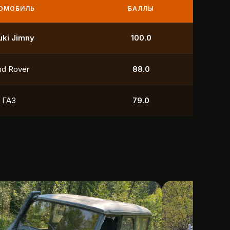
МОБИЛЬ
БАЛЛЫ
УАЗ
250.0
УАЗ
211.0
yota
118.5
УАЗ
88.0