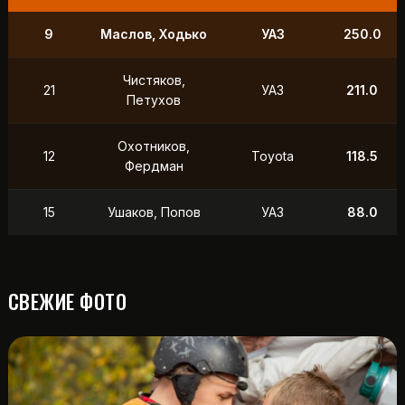
9
Маслов, Ходько
УАЗ
250.0
Чистяков,
21
УАЗ
211.0
Петухов
Охотников,
12
Toyota
118.5
Фердман
15
Ушаков, Попов
УАЗ
88.0
СВЕЖИЕ ФОТО