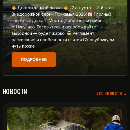
Долгожданный анонс!
22 августа — 3‑й этап
Внедорожной серии Прикамья‑2026!
1 полный
гоночный день.
Место: Добрянский район,
с. Никулино. Готовьтесь и освобождайте
выходной — будет жарко!
Регламент,
расписание и особенности взятия СУ опубликуем
чуть позже.
ПОДРОБНЕЕ
НОВОСТИ
ВСЕ НОВОСТИ →