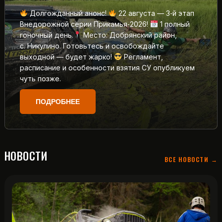
Долгожданный анонс!
22 августа — 3‑й этап
Внедорожной серии Прикамья‑2026!
1 полный
гоночный день.
Место: Добрянский район,
с. Никулино. Готовьтесь и освобождайте
выходной — будет жарко!
Регламент,
расписание и особенности взятия СУ опубликуем
чуть позже.
ПОДРОБНЕЕ
НОВОСТИ
ВСЕ НОВОСТИ →