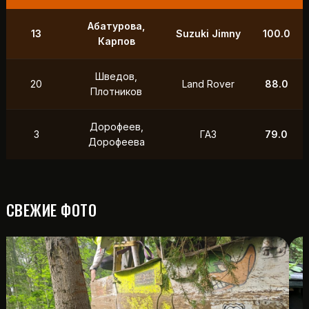
9
Маслов, Ходько
УАЗ
250.0
Чистяков,
21
УАЗ
211.0
Петухов
Охотников,
12
Toyota
118.5
Фердман
15
Ушаков, Попов
УАЗ
88.0
СВЕЖИЕ ФОТО