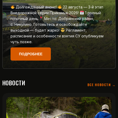
Долгожданный анонс!
22 августа — 3‑й этап
Внедорожной серии Прикамья‑2026!
1 полный
гоночный день.
Место: Добрянский район,
с. Никулино. Готовьтесь и освобождайте
выходной — будет жарко!
Регламент,
расписание и особенности взятия СУ опубликуем
чуть позже.
ПОДРОБНЕЕ
НОВОСТИ
ВСЕ НОВОСТИ →