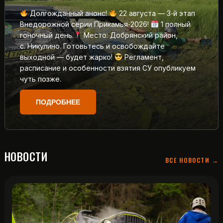
Долгожданный анонс!
22 августа — 3‑й этап
Внедорожной серии Прикамья‑2026!
1 полный
гоночный день.
Место: Добрянский район,
с. Никулино. Готовьтесь и освобождайте
выходной — будет жарко!
Регламент,
расписание и особенности взятия СУ опубликуем
чуть позже.
ПОДРОБНЕЕ
НОВОСТИ
ВСЕ НОВОСТИ →