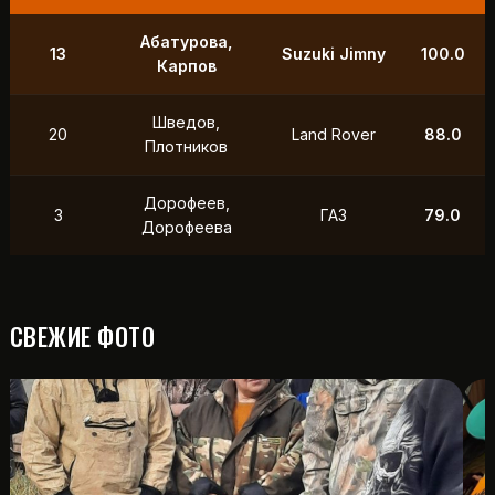
9
Маслов, Ходько
УАЗ
250.0
Чистяков,
21
УАЗ
211.0
Петухов
Охотников,
12
Toyota
118.5
Фердман
15
Ушаков, Попов
УАЗ
88.0
СВЕЖИЕ ФОТО