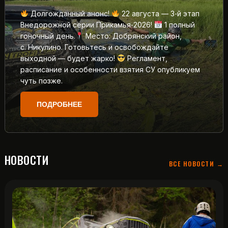
Долгожданный анонс!
22 августа — 3‑й этап
Внедорожной серии Прикамья‑2026!
1 полный
гоночный день.
Место: Добрянский район,
с. Никулино. Готовьтесь и освобождайте
выходной — будет жарко!
Регламент,
расписание и особенности взятия СУ опубликуем
чуть позже.
ПОДРОБНЕЕ
НОВОСТИ
ВСЕ НОВОСТИ →