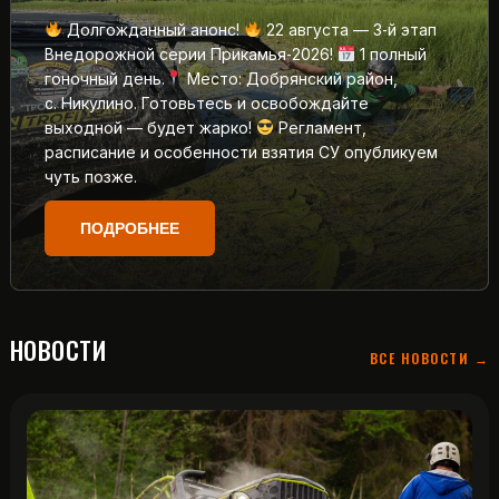
Долгожданный анонс!
22 августа — 3‑й этап
Внедорожной серии Прикамья‑2026!
1 полный
гоночный день.
Место: Добрянский район,
с. Никулино. Готовьтесь и освобождайте
выходной — будет жарко!
Регламент,
расписание и особенности взятия СУ опубликуем
чуть позже.
ПОДРОБНЕЕ
НОВОСТИ
ВСЕ НОВОСТИ →