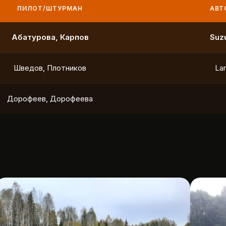
ПИЛОТ/ШТУРМАН
АВТО
Маслов, Ходько
Чистяков, Петухов
Охотников, Фердман
To
Ушаков, Попов