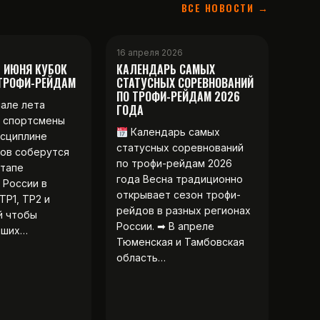
ВСЕ НОВОСТИ →
16 апреля 2026
2 ИЮНЯ КУБОК
КАЛЕНДАРЬ САМЫХ
 ТРОФИ-РЕЙДАМ
СТАТУСНЫХ СОРЕВНОВАНИЙ
ПО ТРОФИ-РЕЙДАМ 2026
чале лета
ГОДА
 спортсмены
Календарь самых
исциплине
статусных соревнований
ов соберутся
по трофи-рейдам 2026
этапе
года Весна традиционно
 России в
открывает сезон трофи-
ТР1, ТР2 и
рейдов в разных регионах
й чтобы
России. ➡ В апреле
чших…
Тюменская и Тамбовская
область…