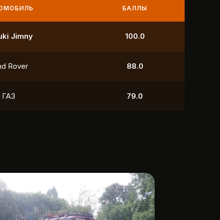
МОБИЛЬ
БАЛЛЫ
УАЗ
250.0
УАЗ
211.0
yota
118.5
УАЗ
88.0