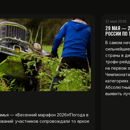
22 мая 2026
29 МАЯ — 
РОССИИ ПО
В самом на
сильнейшие
страны в д
трофи-рейд
на первом 
Чемпионата
категориях 
Абсолютны
выявить лу
амья — «Весенний марафон 2026»!Погода в
ований: участников сопровождали то яркое