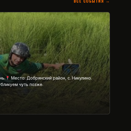
ВСЕ СОБЫТИЯ →
нь.
Место: Добрянский район, с. Никулино.
убликуем чуть позже.