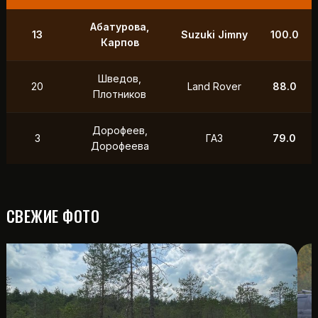
9
Маслов, Ходько
УАЗ
250.0
Чистяков,
21
УАЗ
211.0
Петухов
Охотников,
12
Toyota
118.5
Фердман
15
Ушаков, Попов
УАЗ
88.0
СВЕЖИЕ ФОТО