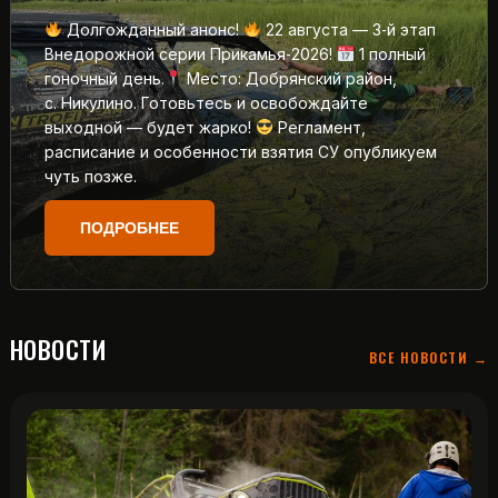
Долгожданный анонс!
22 августа — 3‑й этап
Внедорожной серии Прикамья‑2026!
1 полный
гоночный день.
Место: Добрянский район,
с. Никулино. Готовьтесь и освобождайте
выходной — будет жарко!
Регламент,
расписание и особенности взятия СУ опубликуем
чуть позже.
ПОДРОБНЕЕ
НОВОСТИ
ВСЕ НОВОСТИ →