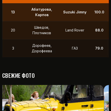
9
Маслов, Ходько
УАЗ
250.0
Чистяков,
21
УАЗ
211.0
Петухов
Охотников,
12
Toyota
118.5
Фердман
15
Ушаков, Попов
УАЗ
88.0
СВЕЖИЕ ФОТО