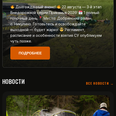
Долгожданный анонс!
22 августа — 3‑й этап
Внедорожной серии Прикамья‑2026!
1 полный
гоночный день.
Место: Добрянский район,
с. Никулино. Готовьтесь и освобождайте
выходной — будет жарко!
Регламент,
расписание и особенности взятия СУ опубликуем
чуть позже.
ПОДРОБНЕЕ
НОВОСТИ
ВСЕ НОВОСТИ →