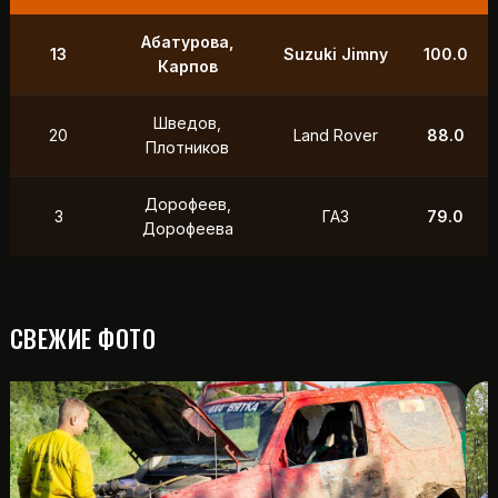
9
Маслов, Ходько
УАЗ
250.0
Чистяков,
21
УАЗ
211.0
Петухов
Охотников,
12
Toyota
118.5
Фердман
15
Ушаков, Попов
УАЗ
88.0
СВЕЖИЕ ФОТО