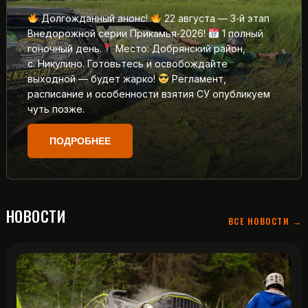
Долгожданный анонс!
22 августа — 3‑й этап
Внедорожной серии Прикамья‑2026!
1 полный
гоночный день.
Место: Добрянский район,
с. Никулино. Готовьтесь и освобождайте
выходной — будет жарко!
Регламент,
расписание и особенности взятия СУ опубликуем
чуть позже.
ПОДРОБНЕЕ
НОВОСТИ
ВСЕ НОВОСТИ →