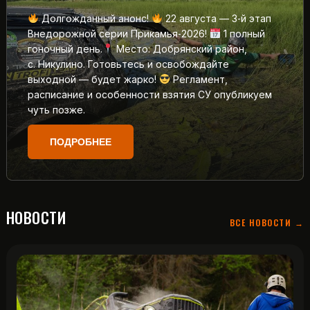
Долгожданный анонс!
22 августа — 3‑й этап
Внедорожной серии Прикамья‑2026!
1 полный
гоночный день.
Место: Добрянский район,
с. Никулино. Готовьтесь и освобождайте
выходной — будет жарко!
Регламент,
расписание и особенности взятия СУ опубликуем
чуть позже.
ПОДРОБНЕЕ
НОВОСТИ
ВСЕ НОВОСТИ →