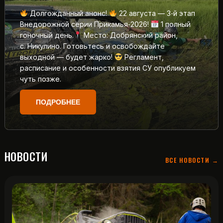
Долгожданный анонс!
22 августа — 3‑й этап
Внедорожной серии Прикамья‑2026!
1 полный
гоночный день.
Место: Добрянский район,
с. Никулино. Готовьтесь и освобождайте
выходной — будет жарко!
Регламент,
расписание и особенности взятия СУ опубликуем
чуть позже.
ПОДРОБНЕЕ
НОВОСТИ
ВСЕ НОВОСТИ →