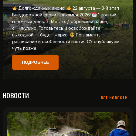
Долгожданный анонс!
22 августа — 3‑й этап
Внедорожной серии Прикамья‑2026!
1 полный
гоночный день.
Место: Добрянский район,
с. Никулино. Готовьтесь и освобождайте
выходной — будет жарко!
Регламент,
расписание и особенности взятия СУ опубликуем
чуть позже.
ПОДРОБНЕЕ
НОВОСТИ
ВСЕ НОВОСТИ →