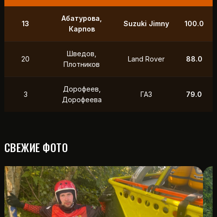
9
Маслов, Ходько
УАЗ
250.0
Чистяков,
21
УАЗ
211.0
Петухов
Охотников,
12
Toyota
118.5
Фердман
15
Ушаков, Попов
УАЗ
88.0
СВЕЖИЕ ФОТО