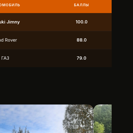
МОБИЛЬ
БАЛЛЫ
УАЗ
250.0
УАЗ
211.0
yota
118.5
УАЗ
88.0