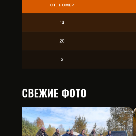
СТ. НОМЕР
9
21
12
15
СВЕЖИЕ ФОТО