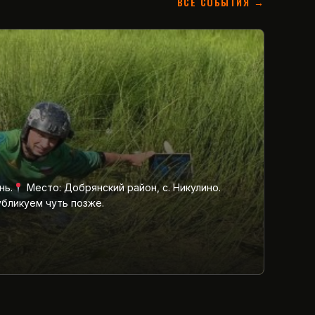
ВСЕ СОБЫТИЯ →
нь.
Место: Добрянский район, с. Никулино.
убликуем чуть позже.