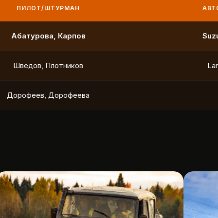
ПИЛОТ/ШТУРМАН
АВТО
Маслов, Ходько
Чистяков, Петухов
Охотников, Фердман
To
Ушаков, Попов