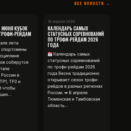
ВСЕ НОВОСТИ →
16 апреля 2026
2 ИЮНЯ КУБОК
КАЛЕНДАРЬ САМЫХ
 ТРОФИ-РЕЙДАМ
СТАТУСНЫХ СОРЕВНОВАНИЙ
ПО ТРОФИ-РЕЙДАМ 2026
чале лета
ГОДА
 спортсмены
Календарь самых
исциплине
статусных соревнований
ов соберутся
по трофи-рейдам 2026
этапе
года Весна традиционно
 России в
открывает сезон трофи-
ТР1, ТР2 и
рейдов в разных регионах
й чтобы
России. ➡ В апреле
чших…
Тюменская и Тамбовская
область…