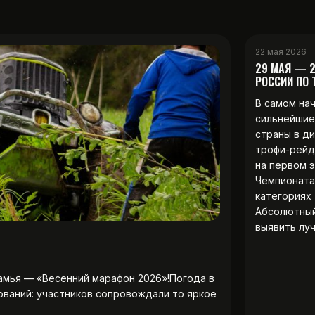
22 мая 2026
29 МАЯ — 
РОССИИ ПО
В самом на
сильнейшие
страны в д
трофи-рейд
на первом 
Чемпионата
категориях 
Абсолютны
выявить лу
амья — «Весенний марафон 2026»!Погода в
ований: участников сопровождали то яркое