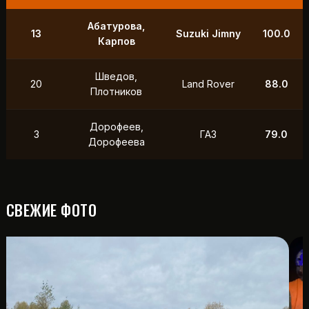
9
Маслов, Ходько
УАЗ
250.0
Чистяков,
21
УАЗ
211.0
Петухов
Охотников,
12
Toyota
118.5
Фердман
15
Ушаков, Попов
УАЗ
88.0
СВЕЖИЕ ФОТО