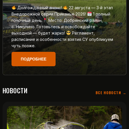
Долгожданный анонс!
22 августа — 3‑й этап
Внедорожной серии Прикамья‑2026!
1 полный
гоночный день.
Место: Добрянский район,
с. Никулино. Готовьтесь и освобождайте
выходной — будет жарко!
Регламент,
расписание и особенности взятия СУ опубликуем
чуть позже.
ПОДРОБНЕЕ
НОВОСТИ
ВСЕ НОВОСТИ →