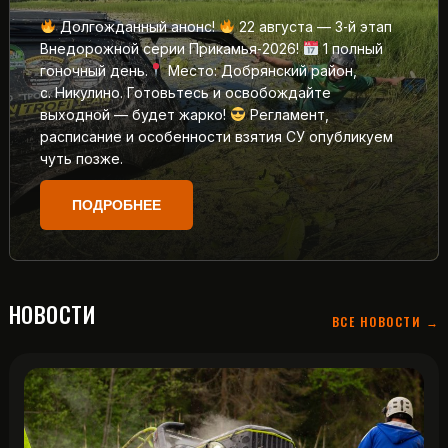
Долгожданный анонс!
22 августа — 3‑й этап
Внедорожной серии Прикамья‑2026!
1 полный
гоночный день.
Место: Добрянский район,
с. Никулино. Готовьтесь и освобождайте
выходной — будет жарко!
Регламент,
расписание и особенности взятия СУ опубликуем
чуть позже.
ПОДРОБНЕЕ
НОВОСТИ
ВСЕ НОВОСТИ →