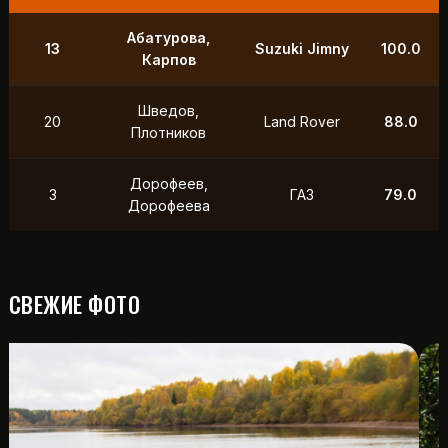
9
Маслов, Ходько
УАЗ
250.0
Чистяков,
21
УАЗ
211.0
Петухов
Охотников,
12
Toyota
118.5
Фердман
15
Ушаков, Попов
УАЗ
88.0
СВЕЖИЕ ФОТО