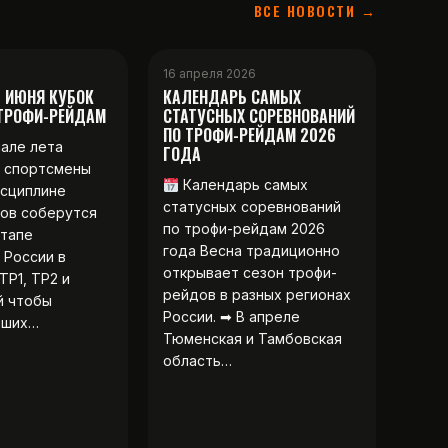
ВСЕ НОВОСТИ →
16 апреля 2026
2 ИЮНЯ КУБОК
КАЛЕНДАРЬ САМЫХ
 ТРОФИ-РЕЙДАМ
СТАТУСНЫХ СОРЕВНОВАНИЙ
ПО ТРОФИ-РЕЙДАМ 2026
чале лета
ГОДА
 спортсмены
Календарь самых
исциплине
статусных соревнований
ов соберутся
по трофи-рейдам 2026
этапе
года Весна традиционно
 России в
открывает сезон трофи-
ТР1, ТР2 и
рейдов в разных регионах
й чтобы
России. ➡ В апреле
чших…
Тюменская и Тамбовская
область…