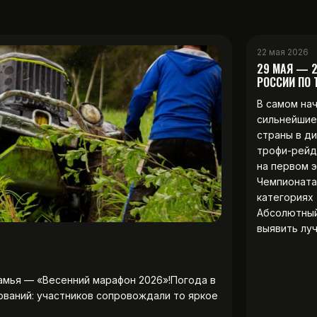
22 мая 2026
29 МАЯ — 
РОССИИ ПО
В самом на
сильнейшие
страны в д
трофи-рейд
на первом 
Чемпионата
категориях 
Абсолютны
выявить лу
амья — «Весенний марафон 2026»!Погода в
ований: участников сопровождали то яркое