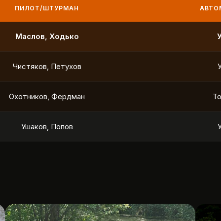
ПИЛОТ/ШТУРМАН
АВТО
Маслов, Ходько
Чистяков, Петухов
Охотников, Фердман
To
Ушаков, Попов