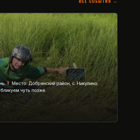
ВСЕ СОБЫТИЯ →
нь.
Место: Добрянский район, с. Никулино.
убликуем чуть позже.