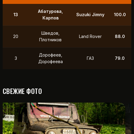
9
Маслов, Ходько
УАЗ
250.0
Чистяков,
21
УАЗ
211.0
Петухов
Охотников,
12
Toyota
118.5
Фердман
15
Ушаков, Попов
УАЗ
88.0
СВЕЖИЕ ФОТО