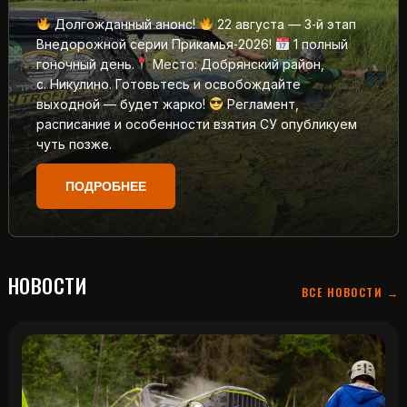
Долгожданный анонс!
22 августа — 3‑й этап
Внедорожной серии Прикамья‑2026!
1 полный
гоночный день.
Место: Добрянский район,
с. Никулино. Готовьтесь и освобождайте
выходной — будет жарко!
Регламент,
расписание и особенности взятия СУ опубликуем
чуть позже.
ПОДРОБНЕЕ
НОВОСТИ
ВСЕ НОВОСТИ →