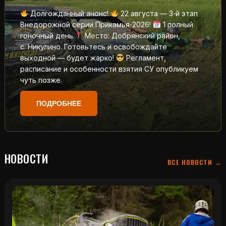
Долгожданный анонс!
22 августа — 3‑й этап
Внедорожной серии Прикамья‑2026!
1 полный
гоночный день.
Место: Добрянский район,
с. Никулино. Готовьтесь и освобождайте
выходной — будет жарко!
Регламент,
расписание и особенности взятия СУ опубликуем
чуть позже.
ПОДРОБНЕЕ
НОВОСТИ
ВСЕ НОВОСТИ →