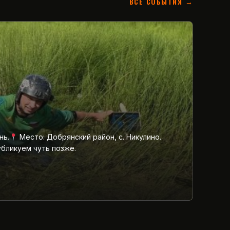
ВСЕ СОБЫТИЯ →
нь.
Место: Добрянский район, с. Никулино.
убликуем чуть позже.