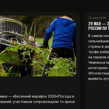
22 мая 2026
29 МАЯ — 
РОССИИ ПО
В самом на
сильнейшие
страны в д
трофи-рейд
на первом 
Чемпионата
категориях 
Абсолютны
выявить лу
амья — «Весенний марафон 2026»!Погода в
ований: участников сопровождали то яркое