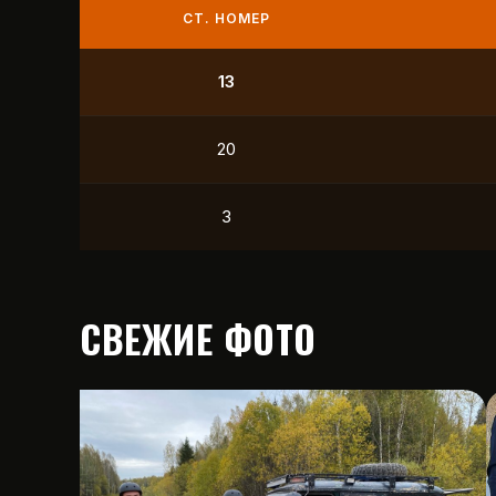
СТ. НОМЕР
9
21
12
15
СВЕЖИЕ ФОТО