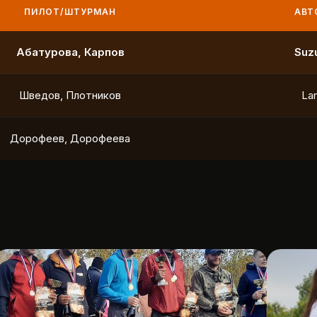
ПИЛОТ/ШТУРМАН
АВТО
Маслов, Ходько
Чистяков, Петухов
Охотников, Фердман
To
Ушаков, Попов