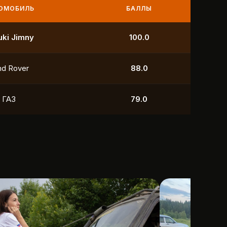
МОБИЛЬ
БАЛЛЫ
УАЗ
250.0
УАЗ
211.0
yota
118.5
УАЗ
88.0