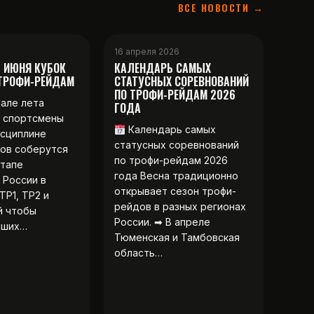
ВСЕ НОВОСТИ →
16 апреля 2026
2 ИЮНЯ КУБОК
КАЛЕНДАРЬ САМЫХ
 ТРОФИ-РЕЙДАМ
СТАТУСНЫХ СОРЕВНОВАНИЙ
ПО ТРОФИ-РЕЙДАМ 2026
чале лета
ГОДА
 спортсмены
Календарь самых
исциплине
статусных соревнований
ов соберутся
по трофи-рейдам 2026
этапе
года Весна традиционно
 России в
открывает сезон трофи-
ТР1, ТР2 и
рейдов в разных регионах
й чтобы
России. ➡ В апреле
чших…
Тюменская и Тамбовская
область…