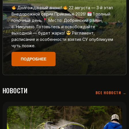
Долгожданный анонс!
22 августа — 3‑й этап
Внедорожной серии Прикамья‑2026!
1 полный
гоночный день.
Место: Добрянский район,
с. Никулино. Готовьтесь и освобождайте
выходной — будет жарко!
Регламент,
расписание и особенности взятия СУ опубликуем
чуть позже.
ПОДРОБНЕЕ
НОВОСТИ
ВСЕ НОВОСТИ →