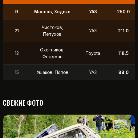
9
Маслов, Ходько
УАЗ
250.0
Чистяков,
21
УАЗ
211.0
Петухов
Охотников,
12
Toyota
118.5
Фердман
15
Ушаков, Попов
УАЗ
88.0
СВЕЖИЕ ФОТО