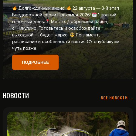
Долгожданный анонс!
22 августа — 3‑й этап
Внедорожной серии Прикамья‑2026!
1 полный
гоночный день.
Место: Добрянский район,
с. Никулино. Готовьтесь и освобождайте
выходной — будет жарко!
Регламент,
расписание и особенности взятия СУ опубликуем
чуть позже.
ПОДРОБНЕЕ
НОВОСТИ
ВСЕ НОВОСТИ →