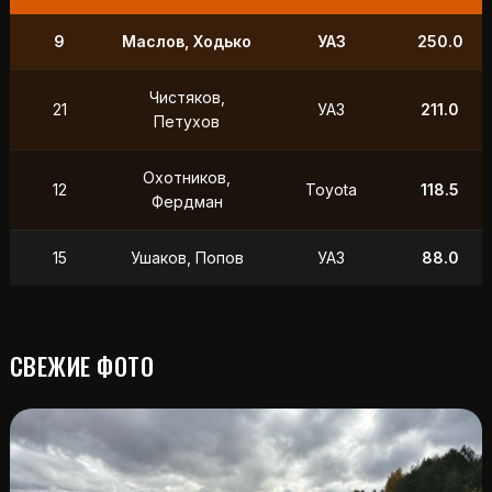
9
Маслов, Ходько
УАЗ
250.0
Чистяков,
21
УАЗ
211.0
Петухов
Охотников,
12
Toyota
118.5
Фердман
15
Ушаков, Попов
УАЗ
88.0
СВЕЖИЕ ФОТО