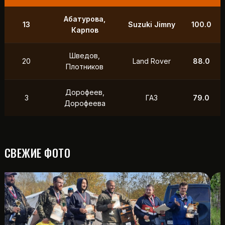
9
Маслов, Ходько
УАЗ
250.0
Чистяков,
21
УАЗ
211.0
Петухов
Охотников,
12
Toyota
118.5
Фердман
15
Ушаков, Попов
УАЗ
88.0
СВЕЖИЕ ФОТО