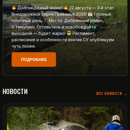
Долгожданный анонс!
22 августа — 3‑й этап
Внедорожной серии Прикамья‑2026!
1 полный
гоночный день.
Место: Добрянский район,
с. Никулино. Готовьтесь и освобождайте
выходной — будет жарко!
Регламент,
расписание и особенности взятия СУ опубликуем
чуть позже.
ПОДРОБНЕЕ
НОВОСТИ
ВСЕ НОВОСТИ →