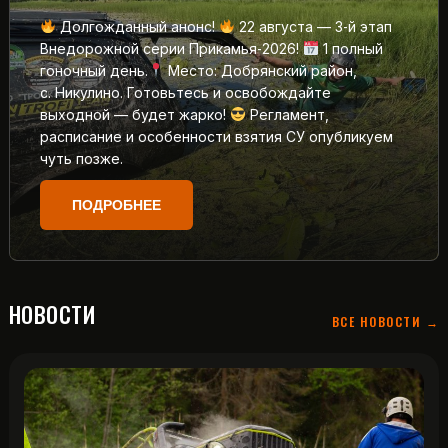
Долгожданный анонс!
22 августа — 3‑й этап
Внедорожной серии Прикамья‑2026!
1 полный
гоночный день.
Место: Добрянский район,
с. Никулино. Готовьтесь и освобождайте
выходной — будет жарко!
Регламент,
расписание и особенности взятия СУ опубликуем
чуть позже.
ПОДРОБНЕЕ
НОВОСТИ
ВСЕ НОВОСТИ →