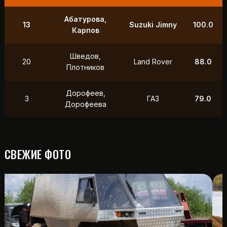
9
Маслов, Ходько
УАЗ
250.0
Чистяков,
21
УАЗ
211.0
Петухов
Охотников,
12
Toyota
118.5
Фердман
15
Ушаков, Попов
УАЗ
88.0
СВЕЖИЕ ФОТО